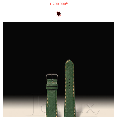
đ
1.200.000