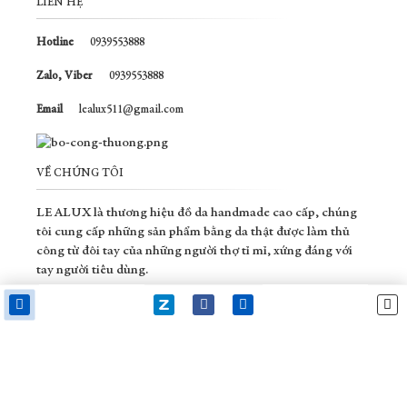
LIÊN HỆ
Hotline
0939553888
Zalo, Viber
0939553888
Email
lealux511@gmail.com
VỀ CHÚNG TÔI
LEALUX là thương hiệu đồ da handmade cao cấp, chúng
tôi cung cấp những sản phẩm bằng da thật được làm thủ
công từ đôi tay của những người thợ tỉ mỉ, xứng đáng với
tay người tiêu dùng.
Copyright ©2019 handmade leather . LEALUX. Địa chỉ: 116/14b Dương Quảng
Hàm , P5 , Gò Vấp , TP.HCM. CÔNG TY TNHH LEALUX VIỆT NAM MST :
0317742272 cấp ngày 20/3/2023