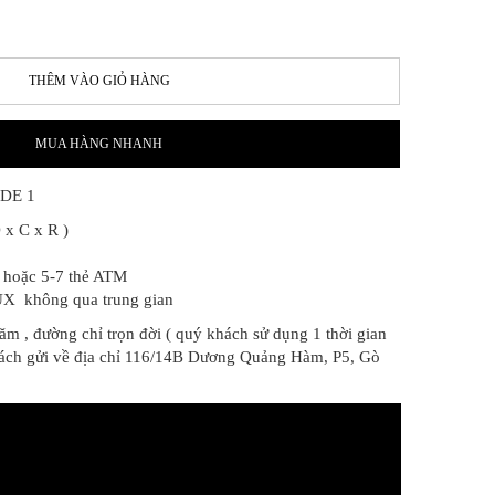
THÊM VÀO GIỎ HÀNG
MUA HÀNG NHANH
DE 1
 x C x R )
n hoặc 5-7 thẻ ATM
UX không qua trung gian
ăm , đường chỉ trọn đời ( quý khách sử dụng 1 thời gian
hách gửi về địa chỉ 116/14B Dương Quảng Hàm, P5, Gò