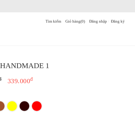
Tìm kiếm
Giỏ hàng(
0
)
Đăng nhập
Đăng ký
 HANDMADE 1
đ
đ
339.000